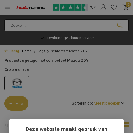
0
9,2
Deskundige klantenservice
Terug
Home
Tags
schroefset Mazda 2 DY
Producten getagd met schroefset Mazda 2 DY
Onze merken
Sorteren op:
Filter
Toon:
1 product
Deze website maakt gebruik van