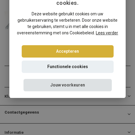
cookies.
Mazda
Deze website gebruikt cookies om uw
Mazda 2 DY schroefset
gebruikerservaring te verbeteren. Door onze website
Mazda 2 DY? Kies dan voor...
te gebruiken, stemt u in met alle cookies in
overeenstemming met ons Cookiebeleid.
Lees verder
€314,95
Incl. btw
Accepteren
Functionele cookies
Jouw voorkeuren
Klantenservice
Contactgegevens
Informatie