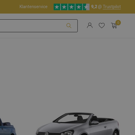
Klantenservice
9,2
@
Trustpilot
0
Account aanmaken
Account aanmaken