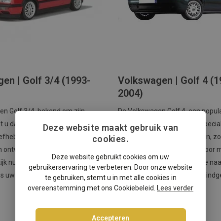
en | Golf 3/4 (1993-
Volkswagen | Golf 4 (1
2004)
n Golf 3/4, bekend om zijn
De Volkswagen Golf 4, een popula
ist u dat de Golf 3/4 vaak gezocht
Wist u dat er verschillende specia
Deze website maakt gebruik van
iefhebbers van klassieke auto's
modellen van de Golf 4 waren, zo
cookies.
 ontwerp en nostalgische
"Highline" en "Avantgarde" voor 
Deze website gebruikt cookies om uw
jk nu ons windscherm voor extra
exclusiviteit? Neem een kijkje na
gebruikerservaring te verbeteren. Door onze website
s uw open dak avonturen!
windscherm en verminder windge
te gebruiken, stemt u in met alle cookies in
overeenstemming met ons Cookiebeleid.
Lees verder
Accepteren