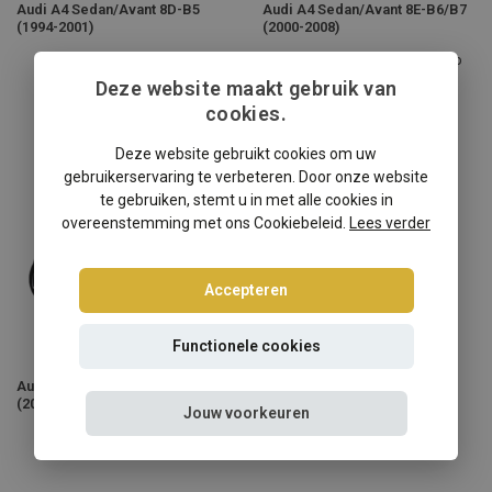
Audi A4 Sedan/Avant 8D-B5
Audi A4 Sedan/Avant 8E-B6/B7
(1994-2001)
(2000-2008)
Deze schroefset is passend op
Deze website maakt gebruik van
de Audi A4 Sedan/Avant 8E
cookies.
Generatie B6 en B7
Deze website gebruikt cookies om uw
gebruikerservaring te verbeteren. Door onze website
te gebruiken, stemt u in met alle cookies in
overeenstemming met ons Cookiebeleid.
Lees verder
Accepteren
Functionele cookies
Audi A4 Sedan/Avant 8K-B8
(2007-2016)
Jouw voorkeuren