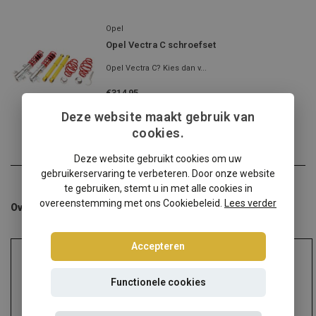
Opel
Opel Vectra C schroefset
Opel Vectra C? Kies dan v...
€314,95
Incl. btw
Deze website maakt gebruik van
cookies.
Deze website gebruikt cookies om uw
gebruikerservaring te verbeteren. Door onze website
te gebruiken, stemt u in met alle cookies in
overeenstemming met ons Cookiebeleid.
Lees verder
Overige categorieën in Schroefsets
Accepteren
Functionele cookies
Audi
Alfa Romeo