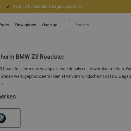
e
Voor 13:00 besteld, morgen verzonden!
Gratis verzending 
fsets
Downpipes
Overige
cherm BMW Z3 Roadster
Roadster, een icoon van opvallende details en ontwerpkenmerken. Wist
 Staten werd geproduceerd? Geniet van ons windscherm dat uw wagen no
r
erken