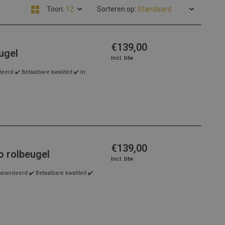
Toon:
Sorteren op:
€139,00
ugel
Incl. btw
rd ✔️ Betaalbare kwaliteit ✔️ In
€139,00
 rolbeugel
Incl. btw
andeerd ✔️ Betaalbare kwaliteit ✔️