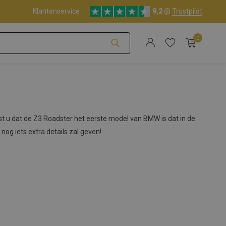
(NL - BE)
Klantenservice
Deskundige klantenservice
9,2
@
Trustpilot
0
Account aanmaken
 u dat de Z3 Roadster het eerste model van BMW is dat in de
g iets extra details zal geven!
Account aanmaken