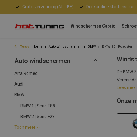
nden!
Gratis verzending (NL - BE)
Deskundige klantenservic
Windschermen Cabrio
Schroe
Terug
Home
Auto windschermen
BMW
BMW Z3 | Roadster
Winds
Auto windschermen
De BMW Z3 
Alfa Romeo
Verenigde
Audi
Lees mee
BMW
Onze m
BMW 1 | Serie E88
BMW 2 | Serie F23
Toon meer