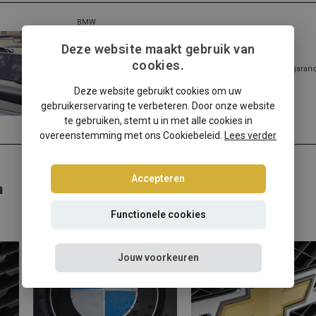
BMW
BMW Z3 Widebody windscherm
Deze website maakt gebruik van
cookies.
✔️ Gratis verzending ✔️ Morgen verzonden ✔️ Pasvorm gegarandee
Hottun...
Deze website gebruikt cookies om uw
Lees meer
gebruikerservaring te verbeteren. Door onze website
te gebruiken, stemt u in met alle cookies in
overeenstemming met ons Cookiebeleid.
Lees verder
Accepteren
n
Functionele cookies
Jouw voorkeuren