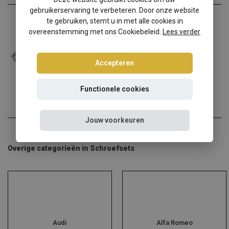
gebruikerservaring te verbeteren. Door onze website
Volkswagen
te gebruiken, stemt u in met alle cookies in
Volkswagen Polo 3 Tuning Art schroefset
overeenstemming met ons Cookiebeleid.
Lees verder
Tuning Art schroefsets ma...
Accepteren
€274,95
€258,95
Incl. btw
Functionele cookies
Jouw voorkeuren
Overige categorieën in Schroefsets
Audi
Alfa Romeo