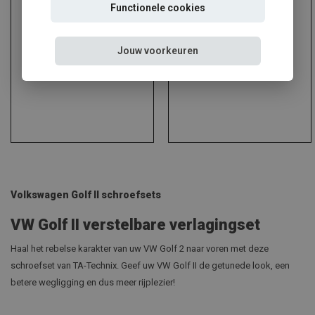
Functionele cookies
Jouw voorkeuren
Audi
Alfa Romeo
Volkswagen Golf II schroefsets
VW Golf II verstelbare verlagingset
Haal het rebelse karakter van uw VW Golf 2 naar voren met deze
schroefset van TA-Technix. Geef uw VW Golf II de getunede look, een
betere wegligging en dus meer rijplezier!