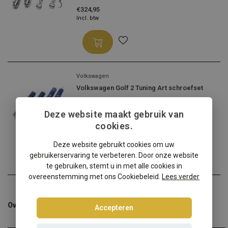
€324,95
Incl. btw
Volkswagen
Volkswagen Golf 2 Tuning Art schroefset
Verstelbare schroefset vo...
Deze website maakt gebruik van
€258,95
cookies.
Incl. btw
Deze website gebruikt cookies om uw
gebruikerservaring te verbeteren. Door onze website
te gebruiken, stemt u in met alle cookies in
overeenstemming met ons Cookiebeleid.
Lees verder
Overige categorieën in Schroefsets
Accepteren