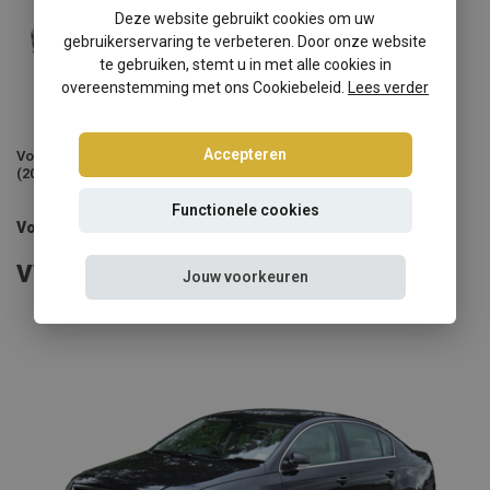
Deze website gebruikt cookies om uw
gebruikerservaring te verbeteren. Door onze website
te gebruiken, stemt u in met alle cookies in
overeenstemming met ons Cookiebeleid.
Lees verder
Accepteren
Volkswagen Passat CC-3C-35
(2005-2014)
Functionele cookies
Volkswagen Passat schroefsets
VW Passat verstelbare verlagingset
Jouw voorkeuren