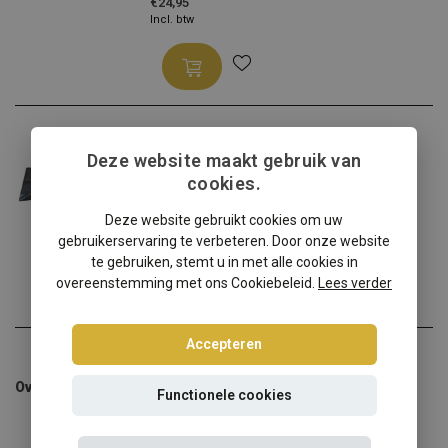
€24,95
Incl. btw
Hottuning
Windscherm opbergtas XXL
Deze website maakt gebruik van
cookies.
Luxe opbergtas voor uw ca...
Deze website gebruikt cookies om uw
€24,95
gebruikerservaring te verbeteren. Door onze website
Incl. btw
te gebruiken, stemt u in met alle cookies in
overeenstemming met ons Cookiebeleid.
Lees verder
Accepteren
Overige categorieën in Overige
Functionele cookies