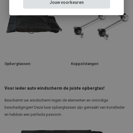
Jouw voorkeuren
Opbergtassen
Koppelstangen
Voor ieder auto windscherm de juiste opbergtas!
Beschermt uw windscherm tegen de elementen en onnodige
beschadigingen! Deze luxe opbergtassen zijn gemaakt van kunstleder
en hebben een perfecte pasvorm.