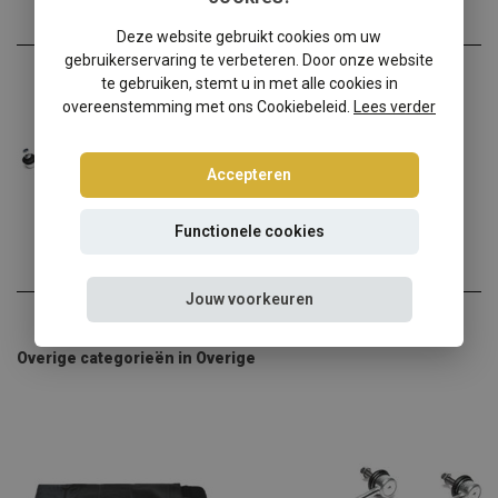
Deze website gebruikt cookies om uw
gebruikerservaring te verbeteren. Door onze website
TA-Technix
te gebruiken, stemt u in met alle cookies in
TA-Technix verkorte koppelstangen III (set)
overeenstemming met ons Cookiebeleid.
Lees verder
Wanneer je je auto wilt v...
Accepteren
€59,95
Incl. btw
Functionele cookies
Jouw voorkeuren
Overige categorieën in Overige