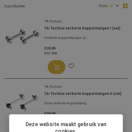
Toon:
3 producten
TA-Technix
TA-Technix verkorte koppelstangen I (set)
Verkorte koppelstangen (s...
€39,95
Incl. btw
TA-Technix
TA-Technix verkorte koppelstangen II (set)
Deze verkorte koppelstang...
€39,95
Incl. btw
Deze website maakt gebruik van
cookies.