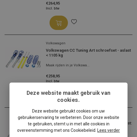
€264,95
Incl. btw
Volkswagen
Volkswagen CC Tuning Art schroefset - aslast
< 1105 kg
Maak rijden in je Volkswa...
€258,95
Incl. btw
Deze website maakt gebruik van
cookies.
Deze website gebruikt cookies om uw
Volkswagen
gebruikerservaring te verbeteren. Door onze website
Volkswagen CC schroefset Tuning Art - aslast:
te gebruiken, stemt u in met alle cookies in
1106-1190 kg
overeenstemming met ons Cookiebeleid.
Lees verder