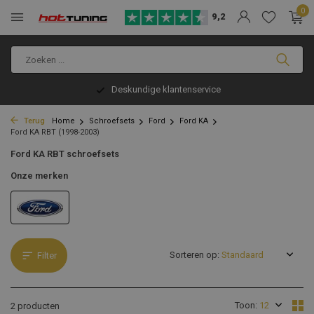
0
9,2
Deskundige klantenservice
Terug
Home
Schroefsets
Ford
Ford KA
Ford KA RBT (1998-2003)
Ford KA RBT schroefsets
Onze merken
Sorteren op:
Filter
Toon:
2 producten