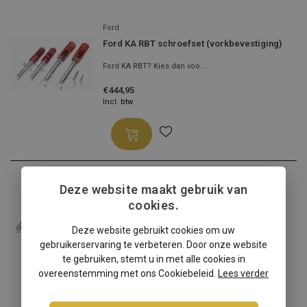
Ford
Ford KA RBT schroefset (vorkbevestiging)
Ford KA RBT? Kies dan voo...
€444,95
Incl. btw
Ford
Deze website maakt gebruik van
Ford KA RBT schroefset (oogbevestiging)
cookies.
Ford KA RBT? Kies dan voo...
Deze website gebruikt cookies om uw
€444,95
gebruikerservaring te verbeteren. Door onze website
Incl. btw
te gebruiken, stemt u in met alle cookies in
overeenstemming met ons Cookiebeleid.
Lees verder