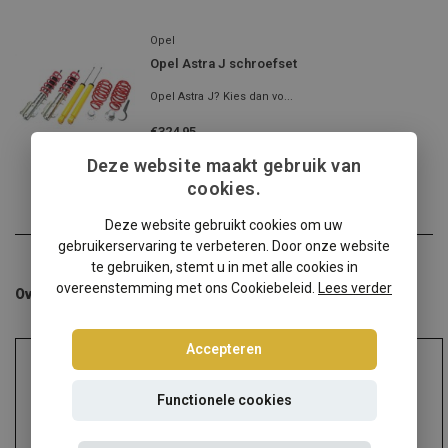
Opel
Opel Astra J schroefset
Opel Astra J? Kies dan vo...
€324,95
Incl. btw
Deze website maakt gebruik van
cookies.
Deze website gebruikt cookies om uw
gebruikerservaring te verbeteren. Door onze website
te gebruiken, stemt u in met alle cookies in
overeenstemming met ons Cookiebeleid.
Lees verder
Overige categorieën in Schroefsets
Accepteren
Functionele cookies
Audi
Alfa Romeo