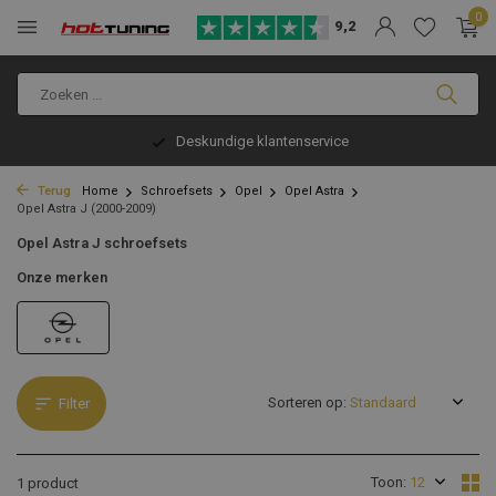
0
9,2
Deskundige klantenservice
Terug
Home
Schroefsets
Opel
Opel Astra
Opel Astra J (2000-2009)
Opel Astra J schroefsets
Onze merken
Sorteren op:
Filter
Toon:
1 product