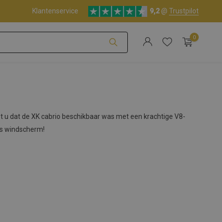
Klantenservice
9,2
@
Trustpilot
0
Account aanmaken
st u dat de XK cabrio beschikbaar was met een krachtige V8-
ns windscherm!
Account aanmaken