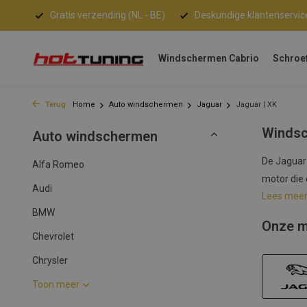
Gratis verzending (NL - BE)
Deskundige klantenservic
Windschermen Cabrio
Schroe
Terug
Home
Auto windschermen
Jaguar
Jaguar | XK
Windsc
Auto windschermen
De Jaguar 
Alfa Romeo
motor die 
Audi
Lees mee
BMW
Onze m
Chevrolet
Chrysler
Toon meer