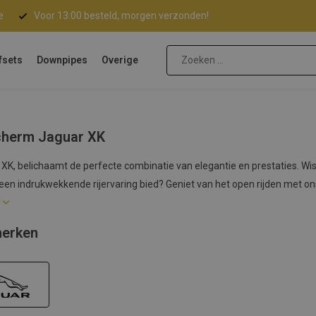
e
Voor 13:00 besteld, morgen verzonden!
fsets
Downpipes
Overige
herm Jaguar XK
XK, belichaamt de perfecte combinatie van elegantie en prestaties. Wi
een indrukwekkende rijervaring bied? Geniet van het open rijden met o
r
erken