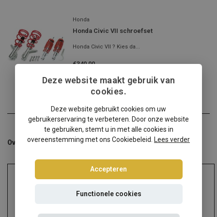
Honda
Honda Civic VII schroefset
Honda Civic VII ? Kies da...
€340,00
Incl. btw
Deze website maakt gebruik van
cookies.
Deze website gebruikt cookies om uw
gebruikerservaring te verbeteren. Door onze website
te gebruiken, stemt u in met alle cookies in
overeenstemming met ons Cookiebeleid.
Lees verder
Overige categorieën in Schroefsets
Accepteren
Functionele cookies
Audi
Alfa Romeo