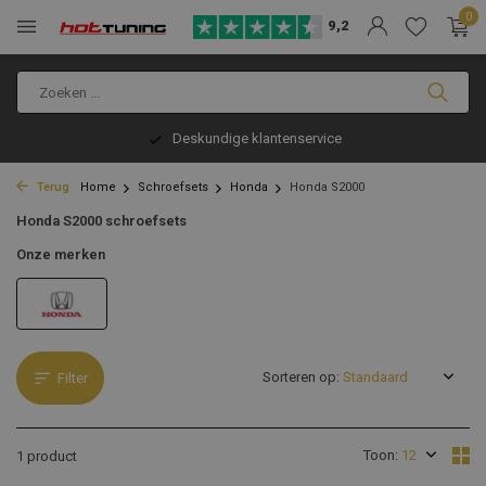
0
9,2
Deskundige klantenservice
Terug
Home
Schroefsets
Honda
Honda S2000
Honda S2000 schroefsets
Onze merken
Sorteren op:
Filter
Toon:
1 product