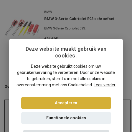
BMW
BMW 3-Serie Cabriolet E93 schroefset
BMW 3-Serie Cabriolet E93...
€314,95
Incl. btw
Deze website maakt gebruik van
cookies.
Deze website gebruikt cookies om uw
gebruikerservaring te verbeteren. Door onze website
te gebruiken, stemt u in met alle cookies in
overeenstemming met ons Cookiebeleid.
Lees verder
Overige categorieën in Schroefsets
Accepteren
Functionele cookies
Audi
Alfa Romeo