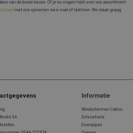
aken van de beste keuze. Of je nu vragen hebt over ons assortiment
contact
met ons opnemen via e-mail of telefoon. We staan graag
actgegevens
Informatie
ing
Windschermen Cabrio
 André 54
Schroefsets
lezelles
Downpipes
onnummer: 0544-371974
Overige