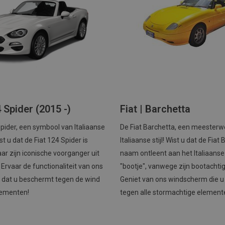
4 Spider (2015 -)
Fiat | Barchetta
Spider, een symbool van Italiaanse
De Fiat Barchetta, een meesterw
st u dat de Fiat 124 Spider is
Italiaanse stijl! Wist u dat de Fiat
r zijn iconische voorganger uit
naam ontleent aan het Italiaans
 Ervaar de functionaliteit van ons
"bootje", vanwege zijn bootachti
 dat u beschermt tegen de wind
Geniet van ons windscherm die 
lementen!
tegen alle stormachtige element