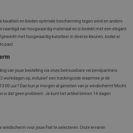
de kwaliteit en bieden optimale bescherming tegen wind en andere
vervaardigd van hoogwaardig materiaal en is bedekt met een elegant
 afgewerkt met hoogwaardig kunstleer in diverse kleuren, zodat er
to past.
herm
ding van jouw bestelling via onze betrouwbare verzendpartners.
 1-2 werkdagen op, inclusief een trackingcode waarmee je de
ór 13:00 uur? Dan kun je morgen al genieten van je windscherm! Mocht
n is dat geen probleem. Je kunt het artikel binnen 14 dagen
ste windscherm voor jouw Fiat te selecteren. Onze ervaren