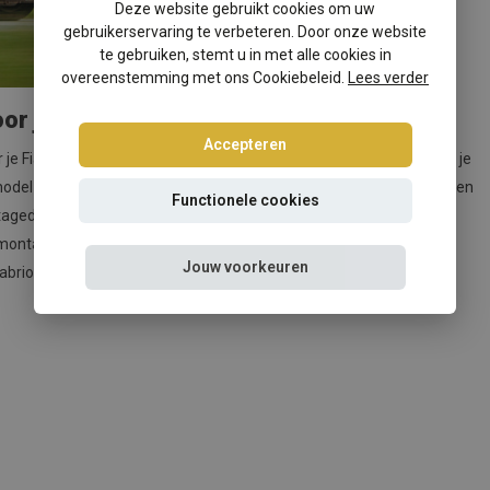
Deze website gebruikt cookies om uw
gebruikerservaring te verbeteren. Door onze website
te gebruiken, stemt u in met alle cookies in
overeenstemming met ons Cookiebeleid.
Lees verder
or jouw Fiat
Accepteren
e Fiat cabriolet, waarmee je het cabrioseizoen kunt verlengen! Of je
odel Fiat cabrio hebt, onze windschermen zorgen voor een veilige en
Functionele cookies
tagedesign kun je het windscherm zelf in slechts enkele minuten
montage-onderdelen en duidelijke instructies, zodat je moeiteloos
Jouw voorkeuren
briolet.