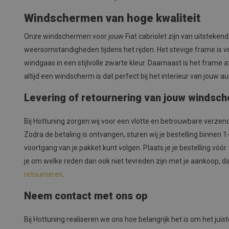
Windschermen van hoge kwaliteit
Onze windschermen voor jouw Fiat cabriolet zijn van uitsteken
weersomstandigheden tijdens het rijden. Het stevige frame is 
windgaas in een stijlvolle zwarte kleur. Daarnaast is het frame
altijd een windscherm is dat perfect bij het interieur van jouw au
Levering of retournering van jouw windsc
Bij Hottuning zorgen wij voor een vlotte en betrouwbare verzen
Zodra de betaling is ontvangen, sturen wij je bestelling binnen
voortgang van je pakket kunt volgen. Plaats je je bestelling vó
je om welke reden dan ook niet tevreden zijn met je aankoop, da
retourneren
.
Neem contact met ons op
Bij Hottuning realiseren we ons hoe belangrijk het is om het jui