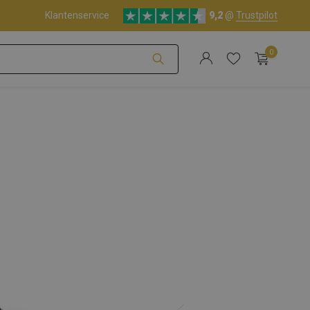
(NL - BE)
Klantenservice
Deskundige klantenservice
9,2
@
Trustpilot
0
Account aanmaken
Account aanmaken