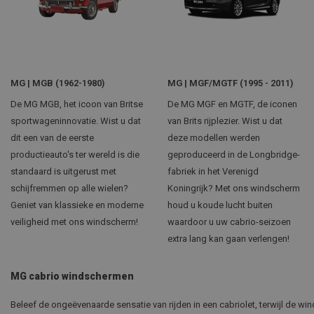
MG | MGB (1962-1980)
MG | MGF/MGTF (1995 - 2011)
De MG MGB, het icoon van Britse
De MG MGF en MGTF, de iconen
sportwageninnovatie. Wist u dat
van Brits rijplezier. Wist u dat
dit een van de eerste
deze modellen werden
productieauto's ter wereld is die
geproduceerd in de Longbridge-
standaard is uitgerust met
fabriek in het Verenigd
schijfremmen op alle wielen?
Koningrijk? Met ons windscherm
Geniet van klassieke en moderne
houd u koude lucht buiten
veiligheid met ons windscherm!
waardoor u uw cabrio-seizoen
extra lang kan gaan verlengen!
MG cabrio windschermen
Beleef de ongeëvenaarde sensatie van rijden in een cabriolet, terwijl de win