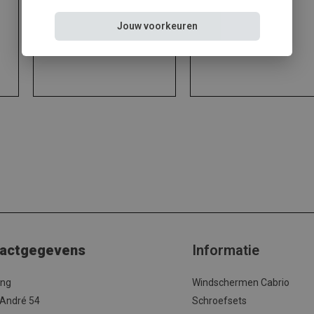
Abarth
BMW
Jouw voorkeuren
actgegevens
Informatie
ing
Windschermen Cabrio
 André 54
Schroefsets