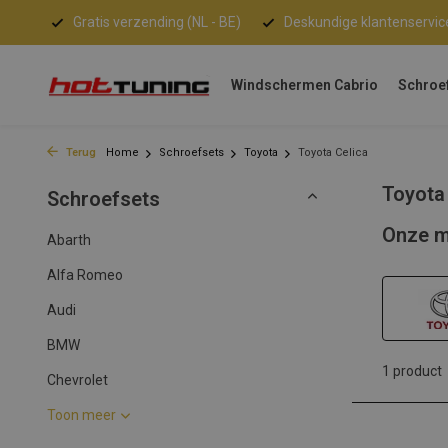
Gratis verzending (NL - BE)
Deskundige klantenservic
Windschermen Cabrio
Schroe
Terug
Home
Schroefsets
Toyota
Toyota Celica
Toyota
Schroefsets
Onze m
Abarth
Alfa Romeo
Audi
BMW
1 product
Chevrolet
Toon meer