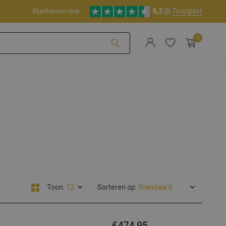
Klantenservice
9,2
@
Trustpilot
0
Account aanmaken
Account aanmaken
Toon:
Sorteren op:
€474,95