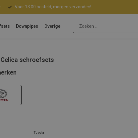
e
Voor 13:00 besteld, morgen verzonden!
fsets
Downpipes
Overige
 Celica schroefsets
erken
Toyota