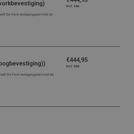
vorkbevestiging)
Incl. btw
set! De Ford verlagingsset met de
€444,95
oogbevestiging))
Incl. btw
set! De Ford verlagingsset met de