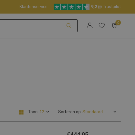
Klantenservice
9,2
@
Trustpilot
0
Account aanmaken
Account aanmaken
Toon:
Sorteren op:
€444,95