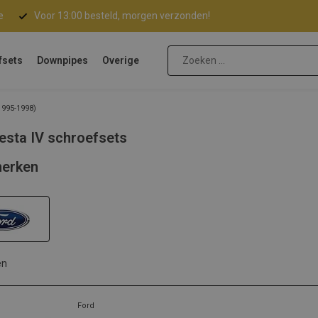
e
Voor 13:00 besteld, morgen verzonden!
fsets
Downpipes
Overige
1995-1998)
esta IV schroefsets
erken
en
Ford