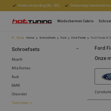
Gratis verzending (NL - BE)
Deskundige klantenservic
Windschermen Cabrio
Schroe
Terug
Home
Schroefsets
Ford
Ford Fiesta
Ford Fiesta IV (
Ford Fi
Schroefsets
Onze m
Abarth
Alfa Romeo
Audi
BMW
2 product
Chevrolet
Toon meer