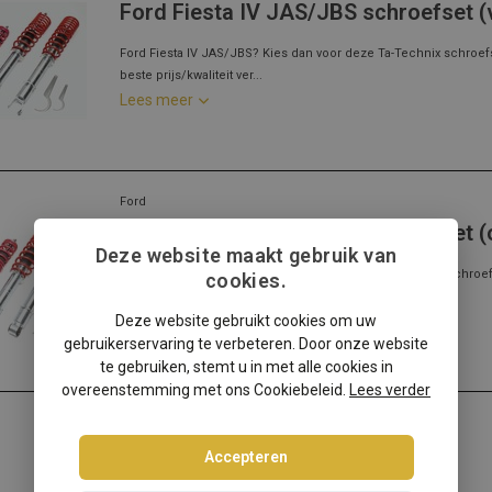
Ford Fiesta IV JAS/JBS schroefset (
Ford Fiesta IV JAS/JBS? Kies dan voor deze Ta-Technix schroef
beste prijs/kwaliteit ver...
Lees meer
Ford
Ford Fiesta IV JAS/JBS schroefset (
Deze website maakt gebruik van
Ford Fiesta IV JAS/JBS ? Kies dan voor deze Ta-Technix schroef
cookies.
beste prijs/kwaliteit ve...
Deze website gebruikt cookies om uw
Lees meer
gebruikerservaring te verbeteren. Door onze website
te gebruiken, stemt u in met alle cookies in
overeenstemming met ons Cookiebeleid.
Lees verder
Accepteren