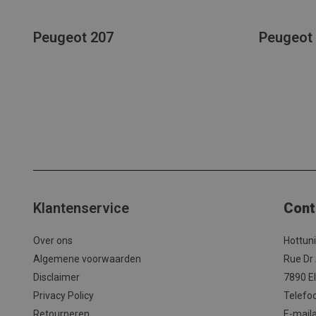
Peugeot 207
Peugeot
Klantenservice
Cont
Over ons
Hottun
Algemene voorwaarden
Rue Dr
Disclaimer
7890 El
Privacy Policy
Telefo
Retourneren
E-mail