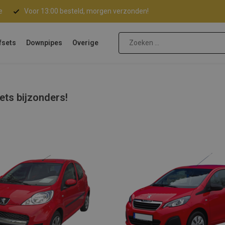
e
Voor 13:00 besteld, morgen verzonden!
fsets
Downpipes
Overige
ets bijzonders!