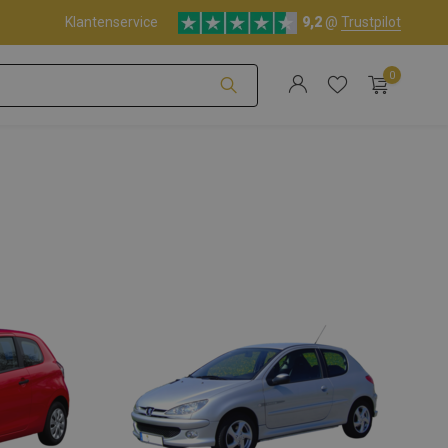
Klantenservice
9,2
@
Trustpilot
0
Account aanmaken
Account aanmaken