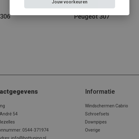
Jouw voorkeuren
 306
Peugeot 307
actgegevens
Informatie
ing
Windschermen Cabrio
 André 54
Schroefsets
lezelles
Downpipes
onnummer: 0544-371974
Overige
adres:
info@hottuning.nl