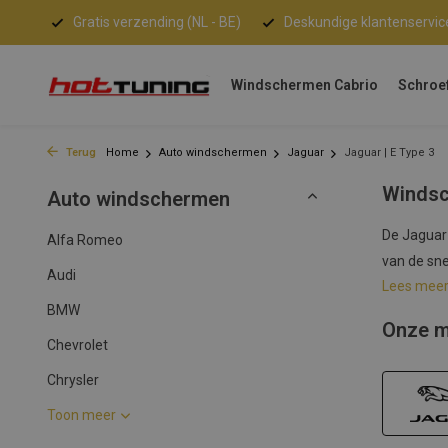
Gratis verzending (NL - BE)
Deskundige klantenservic
Windschermen Cabrio
Schroe
Terug
Home
Auto windschermen
Jaguar
Jaguar | E Type 3
Windsc
Auto windschermen
De Jaguar 
Alfa Romeo
van de sne
Audi
Lees mee
BMW
Onze m
Chevrolet
Chrysler
Toon meer