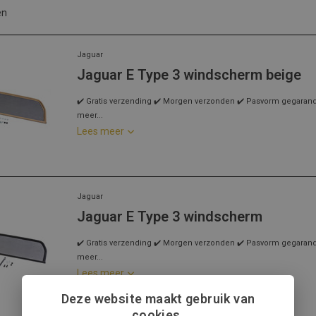
en
Jaguar
Jaguar E Type 3 windscherm beige
✔️ Gratis verzending ✔️ Morgen verzonden ✔️ Pasvorm gegarandee
meer...
Lees meer
Jaguar
Jaguar E Type 3 windscherm
✔️ Gratis verzending ✔️ Morgen verzonden ✔️ Pasvorm gegarandee
meer...
Lees meer
Deze website maakt gebruik van
cookies.