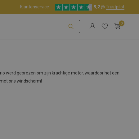
Klantenservice
9,2
@
Trustpilot
0
Account aanmaken
cabrio werd geprezen om zijn krachtige motor, waardoor het een
en met ons windscherm!
Account aanmaken