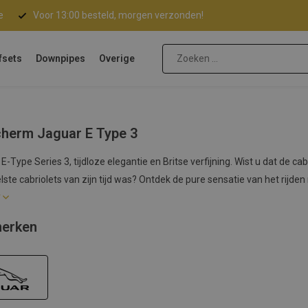
e
Voor 13:00 besteld, morgen verzonden!
fsets
Downpipes
Overige
herm Jaguar E Type 3
E-Type Series 3, tijdloze elegantie en Britse verfijning. Wist u dat de 
lste cabriolets van zijn tijd was? Ontdek de pure sensatie van het rijd
r
erken