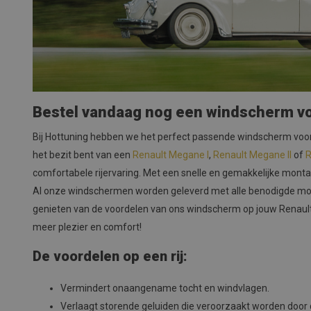
Bestel vandaag nog een windscherm vo
Bij Hottuning hebben we het perfect passende windscherm voor 
het bezit bent van een
Renault Megane I
,
Renault Megane II
of
R
comfortabele rijervaring. Met een snelle en gemakkelijke montag
Al onze windschermen worden geleverd met alle benodigde mon
genieten van de voordelen van ons windscherm op jouw Renault 
meer plezier en comfort!
De voordelen op een rij:
Vermindert onaangename tocht en windvlagen.
Verlaagt storende geluiden die veroorzaakt worden door 