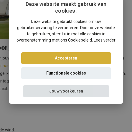
Deze website maakt gebruik van
cookies.
Deze website gebruikt cookies om uw
gebruikerservaring te verbeteren. Door onze website
te gebruiken, stemt u in met alle cookies in
overeenstemming met ons Cookiebeleid.
Lees verder
or jouw Renault
Accepteren
jouw Renault cabrio om het cabrioseizoen te verlengen! Of je nu in
enault Megane III
: onze windschermen zorgen voor een veilige en
Functionele cookies
e, kun je het windscherm in slechts enkele minuten zelf installeren.
tage-onderdelen en instructies, waardoor je moeiteloos kunt
cabriolet. Bestel vandaag nog en geniet van het rijden met nog
Jouw voorkeuren
de wind.