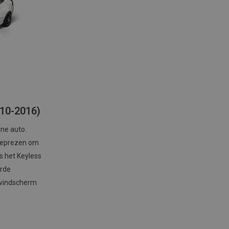
010-2016)
ne auto.
geprezen om
s het Keyless
erde
 windscherm