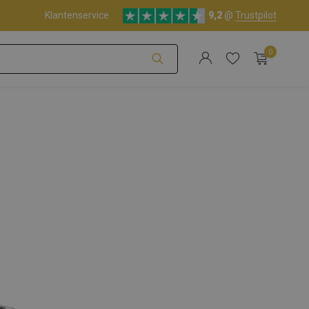
Klantenservice
9,2
@
Trustpilot
0
Account aanmaken
Account aanmaken