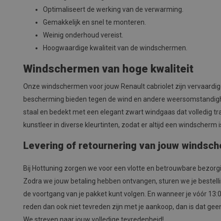
Optimaliseert de werking van de verwarming.
Gemakkelijk en snel te monteren.
Weinig onderhoud vereist.
Hoogwaardige kwaliteit van de windschermen.
Windschermen van hoge kwaliteit
Onze windschermen voor jouw Renault cabriolet zijn vervaardig
bescherming bieden tegen de wind en andere weersomstandighe
staal en bedekt met een elegant zwart windgaas dat volledig t
kunstleer in diverse kleurtinten, zodat er altijd een windscherm i
Levering of retournering van jouw windsc
Bij Hottuning zorgen we voor een vlotte en betrouwbare bezorg
Zodra we jouw betaling hebben ontvangen, sturen we je bestell
de voortgang van je pakket kunt volgen. En wanneer je vóór 13:
reden dan ook niet tevreden zijn met je aankoop, dan is dat gee
We streven naar jouw volledige tevredenheid!