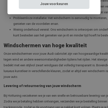
Geruisloze rit: Geniet van een serene rijervaring zonder storende wind
Jouw voorkeuren
Optimaal verwarmingsrendement: Het windscherm zorgt voor een ve
in je cabriolet, zodat je ook bij lagere temperaturen kunt genieten
Probleemloze installatie: Het windscherm is eenvoudig te monteren, 
genieten van de voordelen ervan.
Weinig onderhoud vereist: Ons windscherm is ontworpen om onderhoud
kunt besteden aan het genieten van je rit en minder tijd hoeft te be
Windschermen van hoge kwaliteit
Onze windschermen voor jouw Audi cabriolet zijn van hoogwaardige kwalit
tegen wind en andere weersomstandigheden tijdens het rijden. Het stevige 
bedekt met een stijlvol zwart windgaas dat volledig transparant is. Bovend
luxueus kunstleer in verschillende kleuren, zodat er altijd een windscherm is 
jouw auto.
Levering of retournering van jouw windscherm
Bij Hottuning verzekeren we je van een snelle en betrouwbare levering van j
Zodra we je betaling hebben ontvangen, verzenden we je bestelling binnen
trackingcode, zodat je de voortgang van je pakket kunt volgen. Plaats je je 