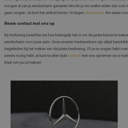
morgen al van je windscherm genieten! Mocht je om welke reden dan ook ni
geen zorgen. Je kunt het artikel binnen 14 dagen
retourneren
. We staan voor
Neem contact met ons op
Bij Hottuning beseffen we hoe belangrijk het is om de juiste keuze te maken 
windscherm voor jouw auto. Onze ervaren medewerkers zijn altijd beschikbaa
begeleiden bij het maken van de juiste beslissing. Of je nu vragen hebt ove
advies nodig hebt, je kunt te allen tijde
contact
met ons opnemen via e-mail 
klaar om jou te helpen!