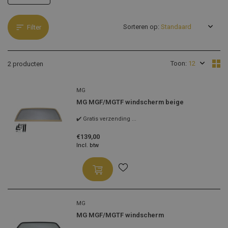
Sorteren op:
Filter
Toon:
2 producten
MG
MG MGF/MGTF windscherm beige
✔️ Gratis verzending ...
€139,00
Incl. btw
MG
MG MGF/MGTF windscherm