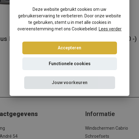
Deze website gebruikt cookies om uw
gebruikerservaring te verbeteren. Door onze website
te gebruiken, stemt u in met alle cookies in
overeenstemming met ons Cookiebeleid.
Lees verder
us II (2004-2012)
Ford Focus III (2010 -)
Accepteren
Functionele cookies
Jouw voorkeuren
actgegevens
Informatie
ing
Windschermen Cabrio
 André 54
Schroefsets