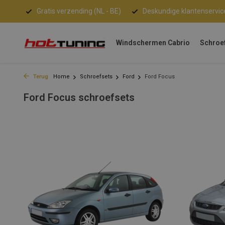
Gratis verzending (NL - BE)
Deskundige klantenservic
Windschermen Cabrio
Schroe
Terug
Home
Schroefsets
Ford
Ford Focus
Ford Focus schroefsets