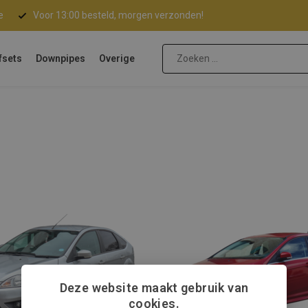
e
Voor 13:00 besteld, morgen verzonden!
fsets
Downpipes
Overige
Deze website maakt gebruik van
cookies.