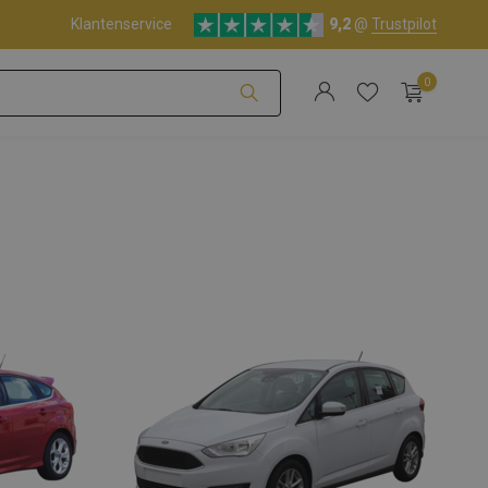
Klantenservice
9,2
@
Trustpilot
0
Account aanmaken
Account aanmaken