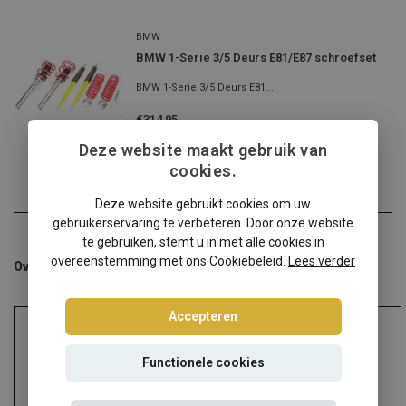
BMW
BMW 1-Serie 3/5 Deurs E81/E87 schroefset
BMW 1-Serie 3/5 Deurs E81...
€314,95
Incl. btw
Deze website maakt gebruik van
cookies.
Deze website gebruikt cookies om uw
gebruikerservaring te verbeteren. Door onze website
te gebruiken, stemt u in met alle cookies in
overeenstemming met ons Cookiebeleid.
Lees verder
Overige categorieën in Schroefsets
Accepteren
Functionele cookies
Audi
Alfa Romeo