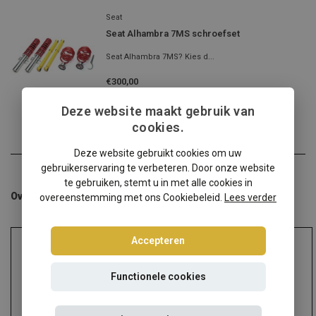
Seat
Seat Alhambra 7MS schroefset
Seat Alhambra 7MS? Kies d...
€300,00
Incl. btw
Deze website maakt gebruik van
cookies.
Deze website gebruikt cookies om uw
gebruikerservaring te verbeteren. Door onze website
te gebruiken, stemt u in met alle cookies in
Overige categorieën in Schroefsets
overeenstemming met ons Cookiebeleid.
Lees verder
Accepteren
Functionele cookies
Audi
Alfa Romeo