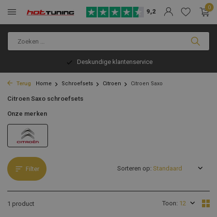
0
9,2
Deskundige klantenservice
Terug
Home
Schroefsets
Citroen
Citroen Saxo
Citroen Saxo schroefsets
Onze merken
Sorteren op:
Filter
Toon:
1 product