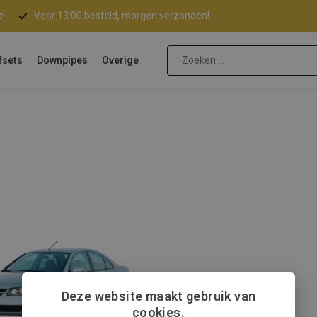
e
Voor 13:00 besteld, morgen verzonden!
fsets
Downpipes
Overige
Deze website maakt gebruik van
cookies.