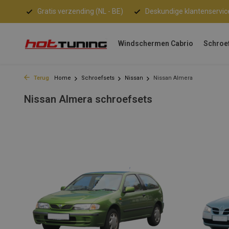
Gratis verzending (NL - BE)
Deskundige klantenservic
Windschermen Cabrio
Schroe
Terug
Home
Schroefsets
Nissan
Nissan Almera
Nissan Almera schroefsets