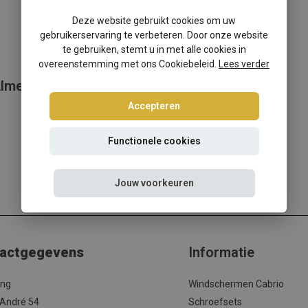
Deze website gebruikt cookies om uw
gebruikerservaring te verbeteren. Door onze website
te gebruiken, stemt u in met alle cookies in
overeenstemming met ons Cookiebeleid.
Lees verder
lmera II (2000-2006)
Accepteren
Functionele cookies
Jouw voorkeuren
actgegevens
Informatie
ing
Windschermen Cabrio
 André 54
Schroefsets