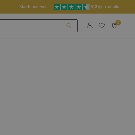
Klantenservice
9,2
@
Trustpilot
0
Account aanmaken
Account aanmaken