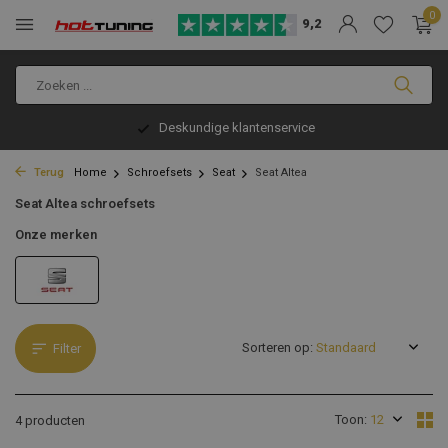
0
9,2
Deskundige klantenservice
Terug
Home
Schroefsets
Seat
Seat Altea
Seat Altea schroefsets
Onze merken
Sorteren op:
Filter
Toon:
4 producten