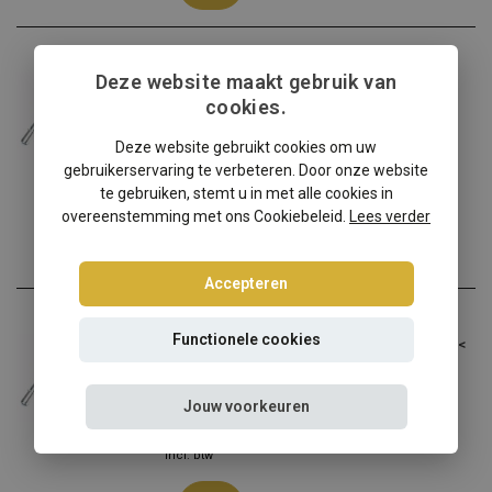
Seat
Deze website maakt gebruik van
Seat Altea schroefset Tuning Art - aslast:
1106-1190 kg
cookies.
Seat Altea liefhebbers op...
Deze website gebruikt cookies om uw
gebruikerservaring te verbeteren. Door onze website
€284,95
€258,95
te gebruiken, stemt u in met alle cookies in
Incl. btw
overeenstemming met ons Cookiebeleid.
Lees verder
Accepteren
Seat
Functionele cookies
Seat Altea 5P Tuning Art schroefset - aslast <
1105 kg
Seat Altea liefhebbers op...
Jouw voorkeuren
€258,95
Incl. btw