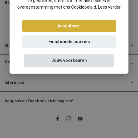
te gebruiken, stemt u in met alle cookies in
BMW 5-Serie Sedan
BMW 5-Serie Touring
overeenstemming met ons Cookiebeleid.
Lees verder
Accepteren
Functionele cookies
Klantenservice
Jouw voorkeuren
Contactgegevens
Informatie
Volg ons op Facebook en Instagram!