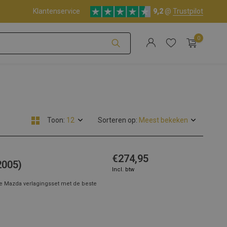
Klantenservice
9,2
@
Trustpilot
0
Account aanmaken
Toon:
Sorteren op:
Account aanmaken
€274,95
2005)
Incl. btw
De Mazda verlagingsset met de beste