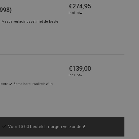
€274,95
998)
Incl. btw
e Mazda verlagingsset met de beste
€139,00
Incl. btw
rd ✔️ Betaalbare kwaliteit ✔️ In
Voor 13:00 besteld, morgen verzonden!