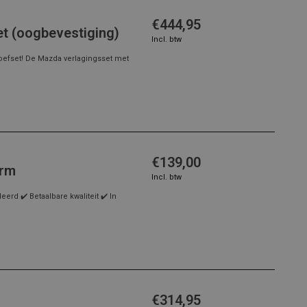
€444,95
t (oogbevestiging)
Incl. btw
oefset! De Mazda verlagingsset met
€139,00
erm
Incl. btw
rd ✔️ Betaalbare kwaliteit ✔️ In
€314,95