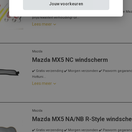
Mazda 2 DY schroefset
Jouw voorkeuren
Mazda 2 DY? Kies dan voor deze Ta-Technix schroefset! De Maz
prijs/kwaliteit verhouding! Gr...
Lees meer
Mazda
Mazda MX5 NC windscherm
✔️ Gratis verzending ✔️ Morgen verzonden ✔️ Pasvorm gegarandee
Hottuni...
Lees meer
Mazda
Mazda MX5 NA/NB R-Style windsche
✔️ Gratis verzending ✔️ Morgen verzonden ✔️ Pasvorm gegarandee