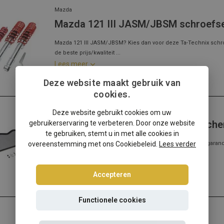
Mazda
Mazda 121 III JASM/JBSM schroefse
Mazda 121 III JASM/JBSM? Kies dan voor deze Ta-Technix schr
de beste prijs/kwaliteit ...
Lees meer
Deze website maakt gebruik van
cookies.
Mazda
Deze website gebruikt cookies om uw
Mazda MX5 NA/NB V-Style windsch
gebruikerservaring te verbeteren. Door onze website
te gebruiken, stemt u in met alle cookies in
overeenstemming met ons Cookiebeleid.
✔️ Gratis verzending ✔️ Morgen verzonden ✔️ Pasvorm gegarandee
Lees verder
meer...
Lees meer
Accepteren
Functionele cookies
Mazda