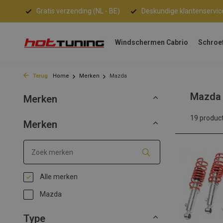
Gratis verzending (NL - BE)
Deskundige klantenservic
Windschermen Cabrio
Schroe
Terug
Home
Merken
Mazda
Mazda
Merken
19 produc
Merken
Alle merken
Mazda
Type