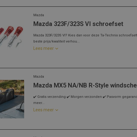
Mazda
Mazda 323F/323S VI schroefset
Mazda 323F/323S VI? Kies dan voor deze Ta-Technix schroefset
beste prijs/kwaliteit verhou...
Lees meer
Mazda
Mazda MX5 NA/NB R-Style windsch
✔️ Gratis verzending ✔️ Morgen verzonden ✔️ Pasvorm gegarandee
meer...
Lees meer