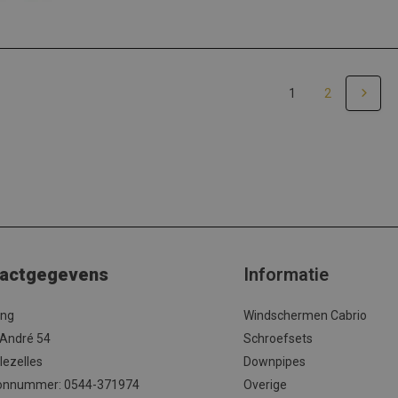
1
2
actgegevens
Informatie
ing
Windschermen Cabrio
 André 54
Schroefsets
lezelles
Downpipes
onnummer: 0544-371974
Overige