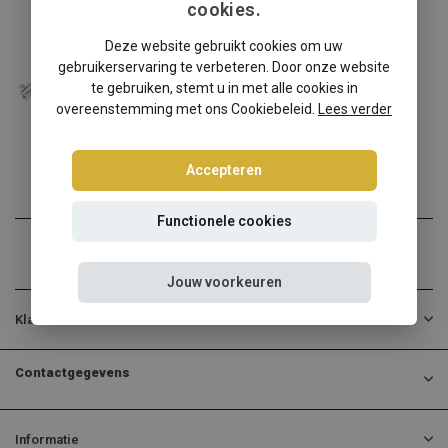
cookies.
Opel
Deze website gebruikt cookies om uw
Opel Vectra C schroefset
gebruikerservaring te verbeteren. Door onze website
Opel Vectra C? Kies dan v...
te gebruiken, stemt u in met alle cookies in
overeenstemming met ons Cookiebeleid.
Lees verder
€314,95
Incl. btw
Accepteren
Functionele cookies
Jouw voorkeuren
Klantenservice
Contactgegevens
Informatie