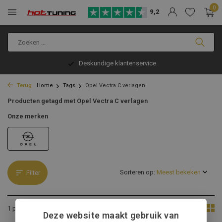
0
9,2
Deskundige klantenservice
Terug
Home
Tags
Opel Vectra C verlagen
Producten getagd met Opel Vectra C verlagen
Onze merken
Sorteren op:
Filter
Toon:
1 product
Deze website maakt gebruik van