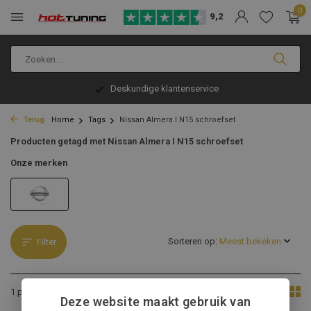
0
9,2
Deskundige klantenservice
Terug
Home
Tags
Nissan Almera I N15 schroefset
Producten getagd met Nissan Almera I N15 schroefset
Onze merken
Sorteren op:
Filter
Toon:
1 product
Deze website maakt gebruik van