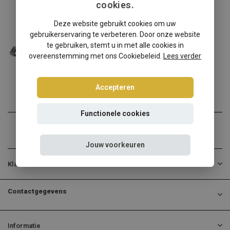
cookies.
Nissan
Deze website gebruikt cookies om uw
Nissan Almera I N15 schroefset
gebruikerservaring te verbeteren. Door onze website
Nissan Almera I N15? Kies...
te gebruiken, stemt u in met alle cookies in
overeenstemming met ons Cookiebeleid.
Lees verder
€494,95
Incl. btw
Accepteren
Functionele cookies
Jouw voorkeuren
Klantenservice
Contactgegevens
Informatie