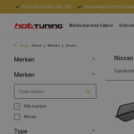
nden!
Gratis verzending (NL - BE)
Deskundige klantenservic
Windschermen Cabrio
Schroe
Terug
Home
Merken
Nissan
Nissan
Merken
3 product
Merken
Alle merken
Nissan
Type