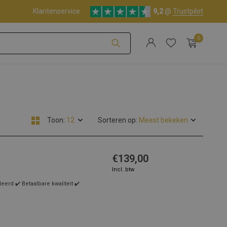
(NL - BE)
Klantenservice
Deskundige klantenservice
9,2
@
Trustpilot
0
Account aanmaken
Toon:
Sorteren op:
Account aanmaken
€139,00
Incl. btw
rd ✔️ Betaalbare kwaliteit ✔️