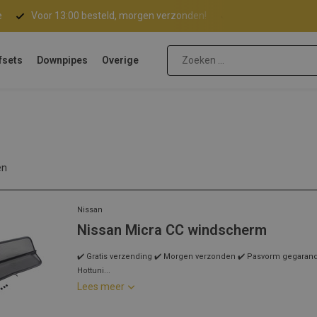
e
Voor 13:00 besteld, morgen verzonden!
Gratis verzending 
fsets
Downpipes
Overige
en
Nissan
Nissan Micra CC windscherm
✔️ Gratis verzending ✔️ Morgen verzonden ✔️ Pasvorm gegarandee
Hottuni...
Lees meer