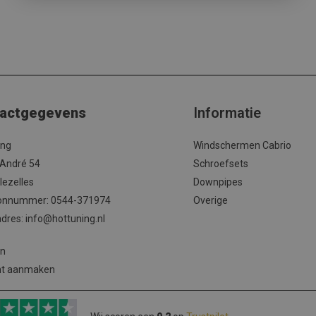
actgegevens
Informatie
ing
Windschermen Cabrio
 André 54
Schroefsets
lezelles
Downpipes
onnummer: 0544-371974
Overige
adres:
info@hottuning.nl
en
nt aanmaken