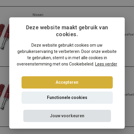
Nissan
Nissan Almera II N16 schroefset
Deze website maakt gebruik van
cookies.
Nissan Almera II N16? Kies dan voor deze Ta-Technix schroefse
beste prijs/kwaliteit ver...
Deze website gebruikt cookies om uw
Lees meer
gebruikerservaring te verbeteren. Door onze website
te gebruiken, stemt u in met alle cookies in
overeenstemming met ons Cookiebeleid.
Lees verder
Nissan
Accepteren
Nissan Almera I N15 schroefset
Nissan Almera I N15? Kies dan voor deze Ta-Technix schroefset
Functionele cookies
beste prijs/kwaliteit verh...
Lees meer
Jouw voorkeuren