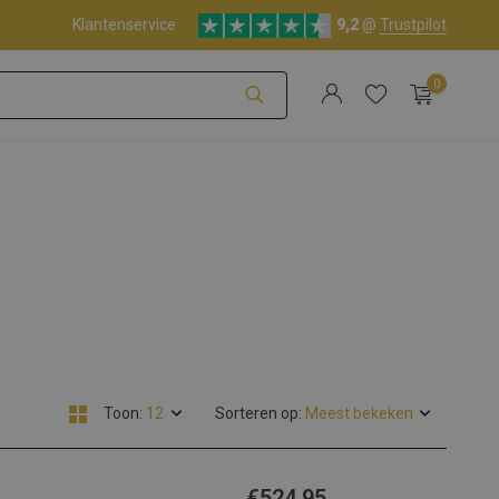
Klantenservice
9,2
@
Trustpilot
0
Account aanmaken
Account aanmaken
Toon:
Sorteren op:
€524,95