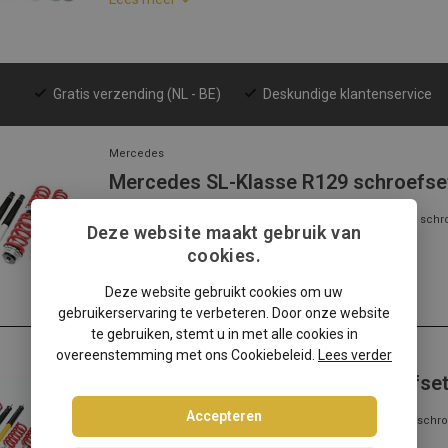
Gratis verzending (NL - BE)
Deskundige klantenservice
Mercedes
Mercedes SL-Klasse R129 schroefse
Mercedes SL-Klasse R129? Kies dan voor deze Ta-Technix schr
Deze website maakt gebruik van
met de beste prijs/kwalitei...
cookies.
Lees meer
Deze website gebruikt cookies om uw
gebruikerservaring te verbeteren. Door onze website
te gebruiken, stemt u in met alle cookies in
overeenstemming met ons Cookiebeleid.
Lees verder
Mercedes
Mercedes C-Klasse W203 schroefse
Accepteren
Mercedes C-Klasse W203? Kies dan voor deze Ta-Technix schro
met de beste prijs/kwaliteit...