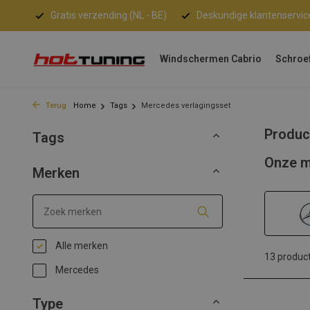
Gratis verzending (NL - BE)
Deskundige klantenservic
Windschermen Cabrio
Schroe
Terug
Home
Tags
Mercedes verlagingsset
Produc
Tags
Onze m
Merken
Alle merken
13 produc
Mercedes
Type