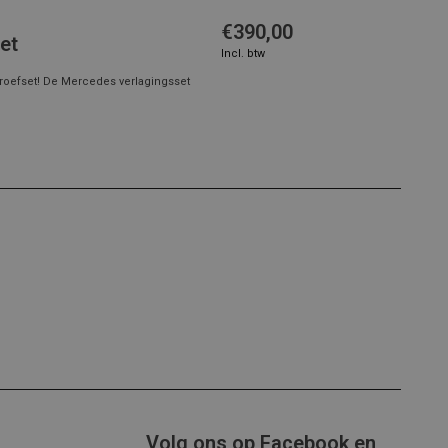
€390,00
et
Incl. btw
roefset! De Mercedes verlagingsset
Volg ons op Facebook en