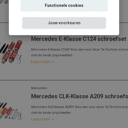
Lees meer
Functionele cookies
Jouw voorkeuren
Mercedes
Mercedes E-Klasse C124 schroefset
Mercedes E-Klasse C124? Kies dan voor deze Ta-Technix schro
met de beste prijs/kwaliteit...
Lees meer
Mercedes
Mercedes CLK-Klasse A209 schroefs
Mercedes CLK-Klasse A209? Kies dan voor deze Ta-Technix sch
met de beste prijs/kwalite...
Lees meer