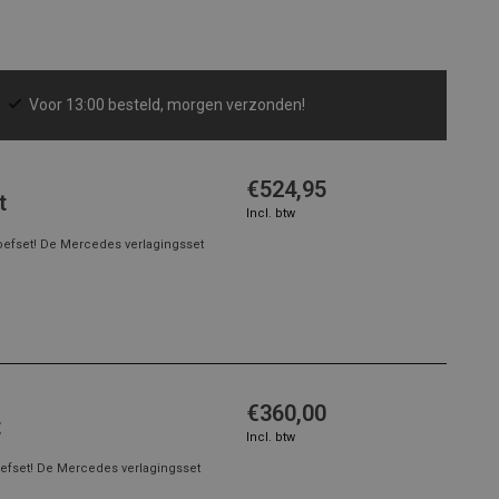
Voor 13:00 besteld, morgen verzonden!
€524,95
t
Incl. btw
oefset! De Mercedes verlagingsset
€360,00
t
Incl. btw
efset! De Mercedes verlagingsset