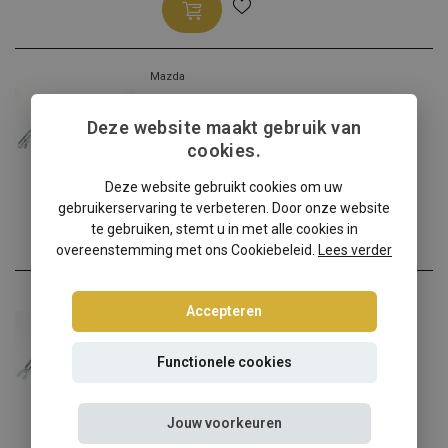
Mazda
Mazda 2 DY schroefset
Deze website maakt gebruik van
Mazda 2 DY? Kies dan voor...
cookies.
€314,95
Incl. btw
Deze website gebruikt cookies om uw
gebruikerservaring te verbeteren. Door onze website
te gebruiken, stemt u in met alle cookies in
overeenstemming met ons Cookiebeleid.
Lees verder
Mazda
Accepteren
Mazda RX8 SE schroefset
Mazda RX8 SE? Kies dan vo...
Functionele cookies
€340,00
Incl. btw
Jouw voorkeuren