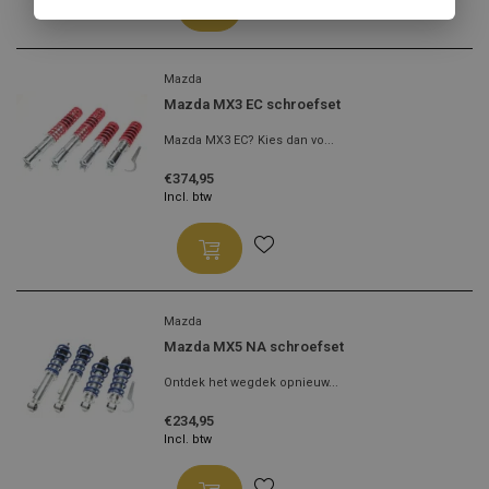
Mazda
Mazda MX3 EC schroefset
Mazda MX3 EC? Kies dan vo...
€374,95
Incl. btw
Mazda
Mazda MX5 NA schroefset
Ontdek het wegdek opnieuw...
€234,95
Incl. btw