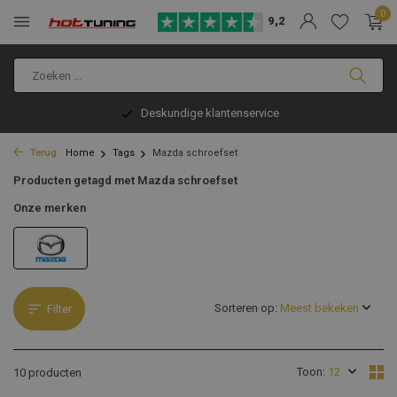
0
9,2
Deskundige klantenservice
Terug
Home
Tags
Mazda schroefset
Producten getagd met Mazda schroefset
Onze merken
Sorteren op:
Filter
Toon:
10 producten