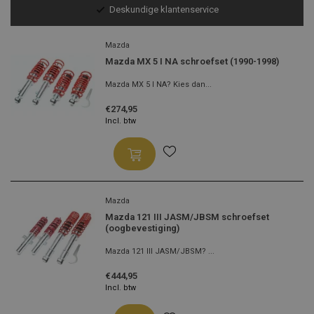
Voor 13:00 besteld, morgen verzonden!
Mazda
Mazda MX 5 I NA schroefset (1990-1998)
Mazda MX 5 I NA? Kies dan...
€274,95
Incl. btw
Mazda
Mazda 121 III JASM/JBSM schroefset
(oogbevestiging)
Mazda 121 III JASM/JBSM? ...
€444,95
Incl. btw