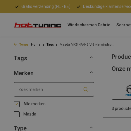
Gratis verzending (NL - BE)
Deskundige klantenservic
Windschermen Cabrio
Schroe
Terug
Home
Tags
Mazda MX5 NA/NB V-Style windsc...
Produc
Tags
Onze m
Merken
Alle merken
3 product
Mazda
Type