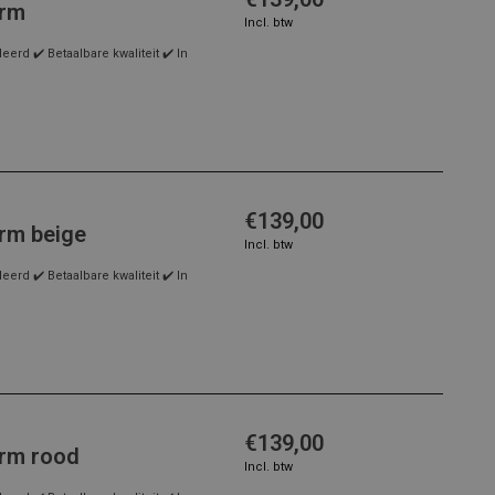
erm
Incl. btw
rd ✔️ Betaalbare kwaliteit ✔️ In
€139,00
rm beige
Incl. btw
rd ✔️ Betaalbare kwaliteit ✔️ In
€139,00
rm rood
Incl. btw