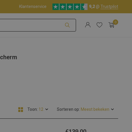
Klantenservice
9,2
@
Trustpilot
0
Account aanmaken
scherm
Account aanmaken
Toon:
Sorteren op:
€139,00