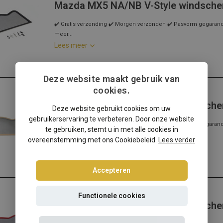
Mazda MX5 NA/NB V-Style windsch
✔️ Gratis verzending ✔️ Morgen verzonden ✔️ Pasvorm gegarandee
meer...
Lees meer
Deze website maakt gebruik van
cookies.
Mazda
Mazda MX5 NA/NB V-Style windsche
Deze website gebruikt cookies om uw
gebruikerservaring te verbeteren. Door onze website
✔️ Gratis verzending ✔️ Morgen verzonden ✔️ Pasvorm gegarandee
te gebruiken, stemt u in met alle cookies in
meer...
overeenstemming met ons Cookiebeleid.
Lees verder
Lees meer
Accepteren
Mazda
Functionele cookies
Mazda MX5 NA/NB V-Style windsche