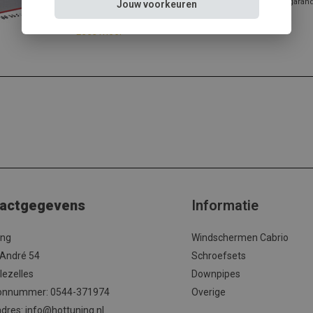
✔️ Gratis verzending ✔️ Morgen verzonden ✔️ Pasvorm gegarandee
Jouw voorkeuren
meer...
Lees meer
actgegevens
Informatie
ing
Windschermen Cabrio
 André 54
Schroefsets
lezelles
Downpipes
onnummer: 0544-371974
Overige
adres:
info@hottuning.nl