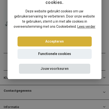
cookies.
Mazda
Deze website gebruikt cookies om uw
Mazda MX 5 I NA schroefset (1990-1998)
gebruikerservaring te verbeteren. Door onze website
Mazda MX 5 I NA? Kies dan...
te gebruiken, stemt u in met alle cookies in
overeenstemming met ons Cookiebeleid.
Lees verder
€274,95
Incl. btw
Accepteren
Functionele cookies
Jouw voorkeuren
Klantenservice
Contactgegevens
Informatie