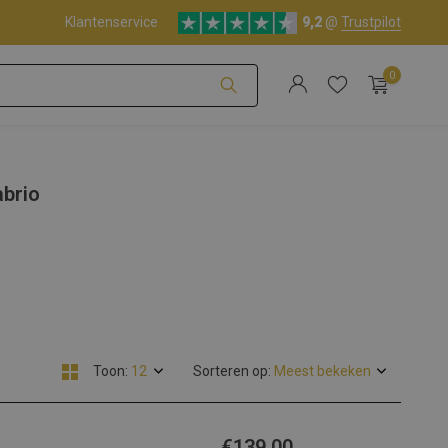
Klantenservice
9,2
@
Trustpilot
0
Account aanmaken
abrio
Account aanmaken
Toon:
Sorteren op:
€139,00