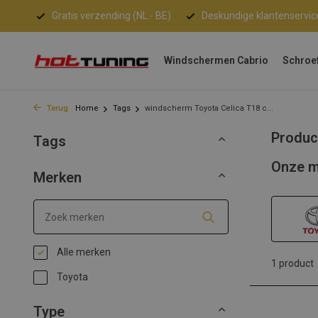
Gratis verzending (NL - BE)
Deskundige klantenservic
Windschermen Cabrio
Schroe
Terug
Home
Tags
windscherm Toyota Celica T18 c...
Produc
Tags
Onze m
Merken
Alle merken
1 product
Toyota
Type