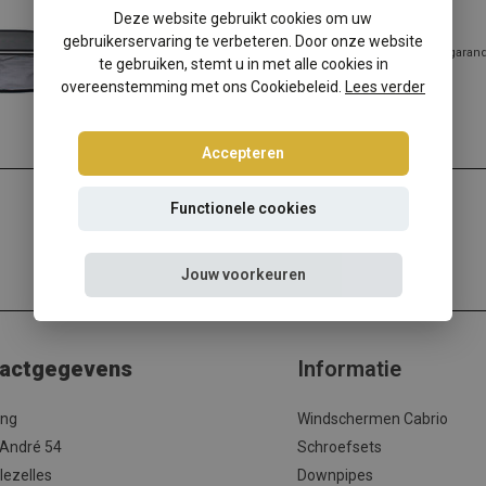
Toyota Celica T18 windscherm
Deze website gebruikt cookies om uw
gebruikerservaring te verbeteren. Door onze website
✔️ Gratis verzending ✔️ Morgen verzonden ✔️ Pasvorm gegarandee
te gebruiken, stemt u in met alle cookies in
Hottuni...
overeenstemming met ons Cookiebeleid.
Lees verder
Lees meer
Accepteren
Functionele cookies
Jouw voorkeuren
actgegevens
Informatie
ing
Windschermen Cabrio
 André 54
Schroefsets
lezelles
Downpipes