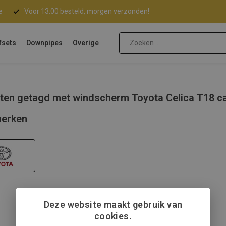
e
Voor 13:00 besteld, morgen verzonden!
fsets
Downpipes
Overige
ten getagd met windscherm Toyota Celica T18 c
erken
Deze website maakt gebruik van
cookies.
Toyota