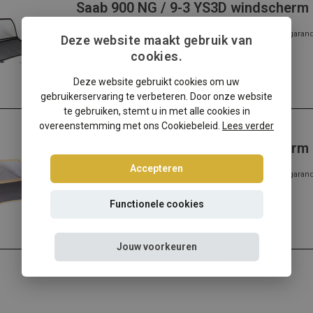
Saab 900 NG / 9-3 YS3D windscherm
✔️ Gratis verzending ✔️ Morgen verzonden ✔️ Pasvorm gegarandee
Deze website maakt gebruik van
meer...
cookies.
Lees meer
Deze website gebruikt cookies om uw
gebruikerservaring te verbeteren. Door onze website
te gebruiken, stemt u in met alle cookies in
overeenstemming met ons Cookiebeleid.
Lees verder
Saab
Saab 900 NG / 9-3 YS3D windscherm 
Accepteren
✔️ Gratis verzending ✔️ Morgen verzonden ✔️ Pasvorm gegarandee
meer...
Lees meer
Functionele cookies
Jouw voorkeuren