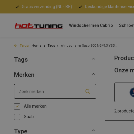
Gratis verzending (NL - BE)
Deskundige klantenservic
Windschermen Cabrio
Schroe
Terug
Home
Tags
windscherm Saab 900 NG/9.3 YS3...
Produc
Tags
Onze m
Merken
Alle merken
2 product
Saab
Type