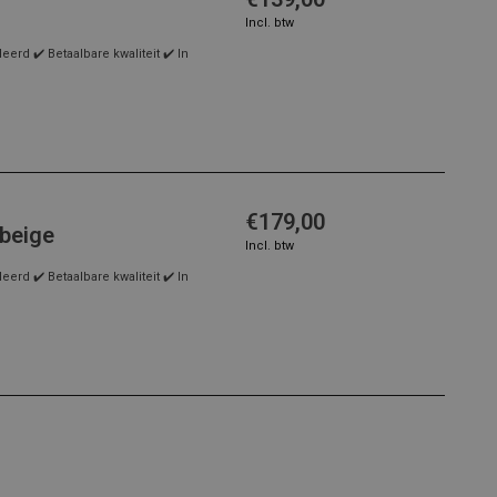
Incl. btw
rd ✔️ Betaalbare kwaliteit ✔️ In
€179,00
beige
Incl. btw
rd ✔️ Betaalbare kwaliteit ✔️ In