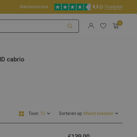
Klantenservice
9,2
@
Trustpilot
0
Account aanmaken
D cabrio
Account aanmaken
Toon:
Sorteren op:
€139,00