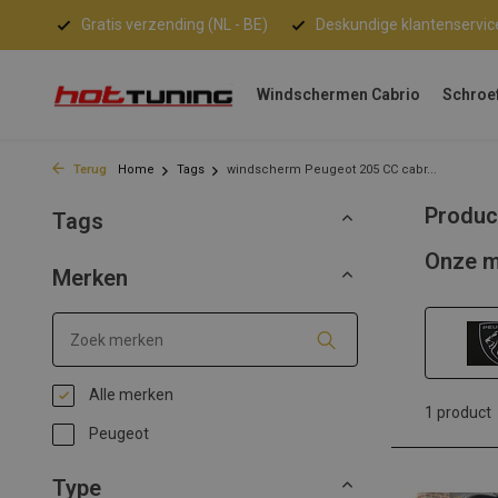
Gratis verzending (NL - BE)
Deskundige klantenservic
Windschermen Cabrio
Schroe
Terug
Home
Tags
windscherm Peugeot 205 CC cabr...
Produc
Tags
Onze m
Merken
Alle merken
1 product
Peugeot
Type