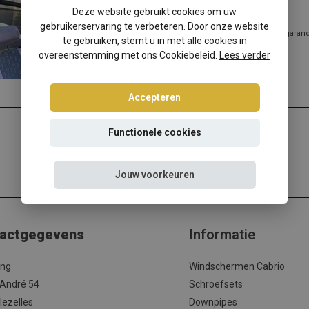
Peugeot 205 CC windscherm
Deze website gebruikt cookies om uw
gebruikerservaring te verbeteren. Door onze website
✔️ Gratis verzending ✔️ Morgen verzonden ✔️ Pasvorm gegarandee
te gebruiken, stemt u in met alle cookies in
Hottuni...
overeenstemming met ons Cookiebeleid.
Lees verder
Lees meer
Accepteren
Functionele cookies
Jouw voorkeuren
actgegevens
Informatie
ing
Windschermen Cabrio
 André 54
Schroefsets
lezelles
Downpipes