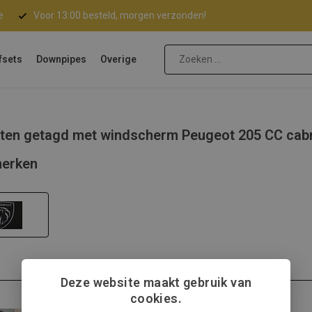
e
Voor 13:00 besteld, morgen verzonden!
fsets
Downpipes
Overige
ten getagd met windscherm Peugeot 205 CC cab
erken
Deze website maakt gebruik van
cookies.
Peugeot