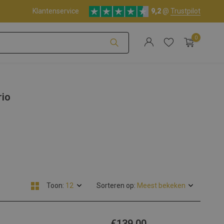
Klantenservice
9,2
@
Trustpilot
0
Account aanmaken
rio
Account aanmaken
Toon:
Sorteren op:
€139,00