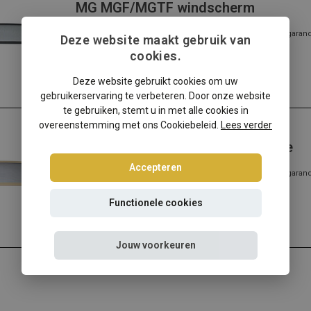
MG MGF/MGTF windscherm
✔️ Gratis verzending ✔️ Morgen verzonden ✔️ Pasvorm gegarandee
Deze website maakt gebruik van
meer...
cookies.
Lees meer
Deze website gebruikt cookies om uw
gebruikerservaring te verbeteren. Door onze website
te gebruiken, stemt u in met alle cookies in
overeenstemming met ons Cookiebeleid.
Lees verder
MG
MG MGF/MGTF windscherm beige
Accepteren
✔️ Gratis verzending ✔️ Morgen verzonden ✔️ Pasvorm gegarandee
meer...
Lees meer
Functionele cookies
Jouw voorkeuren