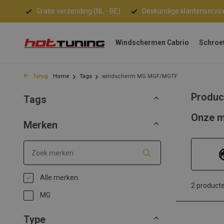
Gratis verzending (NL - BE)
Deskundige klantenservic
Windschermen Cabrio
Schroe
Terug
Home
Tags
windscherm MG MGF/MGTF
Produc
Tags
Onze m
Merken
Alle merken
2 product
MG
Type