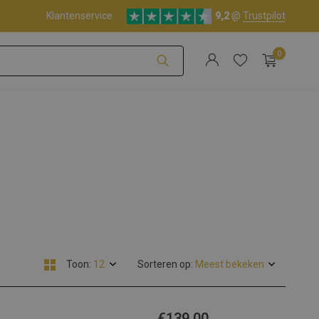
Klantenservice
9,2
@
Trustpilot
0
Account aanmaken
Account aanmaken
Toon:
Sorteren op:
€139,00