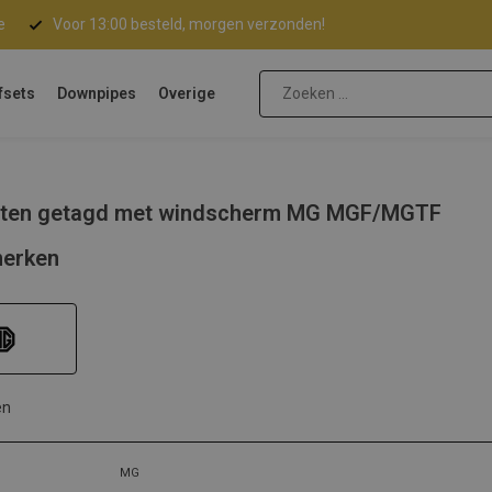
e
Voor 13:00 besteld, morgen verzonden!
fsets
Downpipes
Overige
ten getagd met windscherm MG MGF/MGTF
erken
en
MG