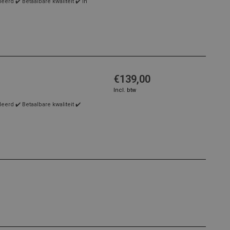
rd ✔️ Betaalbare kwaliteit ✔️ In
€139,00
Incl. btw
rd ✔️ Betaalbare kwaliteit ✔️