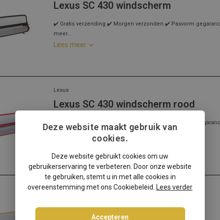
Lexus SC 430 windscherm
✔️ Gratis verzending ✔️ Morgen verzonden ✔️ Pasvorm gegarandee
meer...
Lees meer
Lexus
Lexus SC 430 windscherm rood
✔️ Gratis verzending ✔️ Morgen verzonden ✔️ Pasvorm gegarandee
Deze website maakt gebruik van
meer...
cookies.
Lees meer
Deze website gebruikt cookies om uw
gebruikerservaring te verbeteren. Door onze website
te gebruiken, stemt u in met alle cookies in
overeenstemming met ons Cookiebeleid.
Lees verder
Lexus
Lexus SC 430 windscherm beige
Accepteren