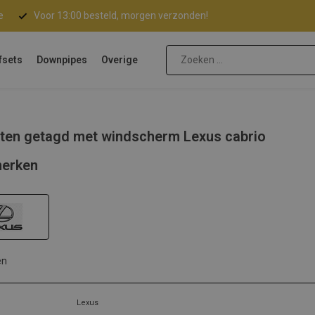
e
Voor 13:00 besteld, morgen verzonden!
fsets
Downpipes
Overige
ten getagd met windscherm Lexus cabrio
erken
en
Lexus