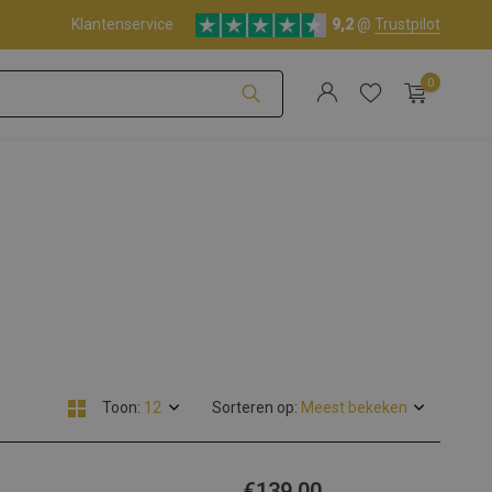
Klantenservice
9,2
@
Trustpilot
0
Account aanmaken
Account aanmaken
Toon:
Sorteren op:
€139,00