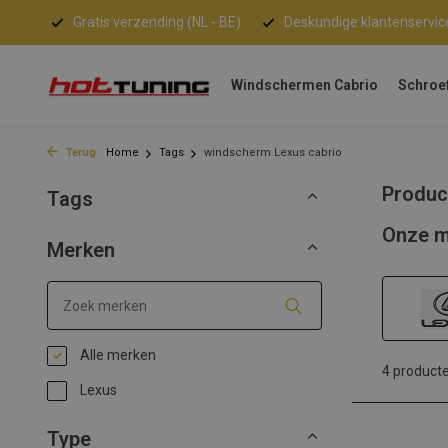
Gratis verzending (NL - BE)
Deskundige klantenservic
Windschermen Cabrio
Schroe
Terug
Home
Tags
windscherm Lexus cabrio
Produc
Tags
Onze m
Merken
Alle merken
4 product
Lexus
Type