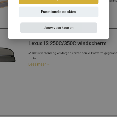
✔️ Gratis verzending ✔️ Morgen verzonden ✔️ Pasvorm gegarandee
meer...
Lees meer
Functionele cookies
Jouw voorkeuren
Lexus
Lexus IS 250C/350C windscherm
✔️ Gratis verzending ✔️ Morgen verzonden ✔️ Pasvorm gegarandee
Hottun...
Lees meer