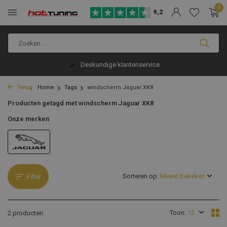
0
9,2
Deskundige klantenservice
Terug
Home
Tags
windscherm Jaguar XK8
Producten getagd met windscherm Jaguar XK8
Onze merken
Sorteren op:
Filter
Toon:
2 producten