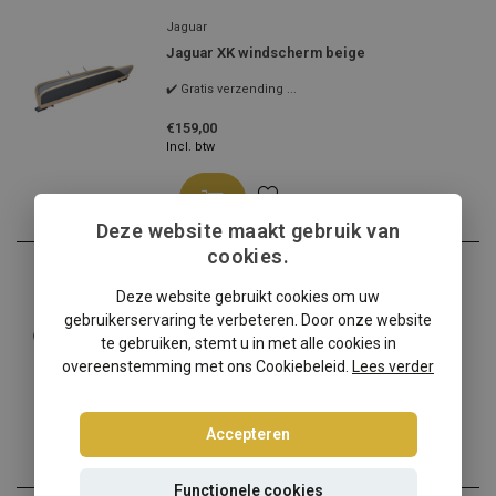
Jaguar
Jaguar XK windscherm beige
✔️ Gratis verzending ...
€159,00
Incl. btw
Deze website maakt gebruik van
cookies.
Jaguar
Deze website gebruikt cookies om uw
Jaguar XK windscherm
gebruikerservaring te verbeteren. Door onze website
✔️ Gratis verzending ...
te gebruiken, stemt u in met alle cookies in
overeenstemming met ons Cookiebeleid.
Lees verder
€139,00
Incl. btw
Accepteren
Functionele cookies