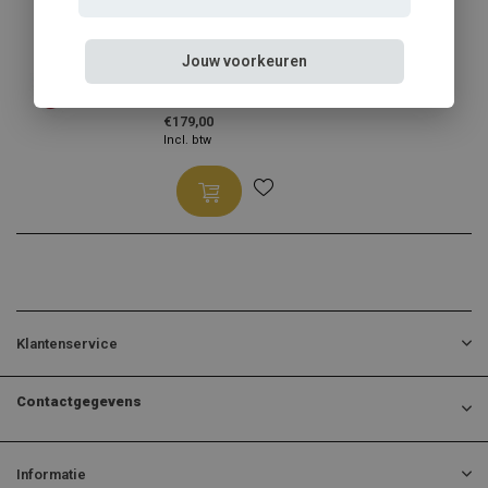
Jaguar
Jaguar XK windscherm rood
Jouw voorkeuren
✔️ Gratis verzending ...
€179,00
Incl. btw
Klantenservice
Contactgegevens
Informatie