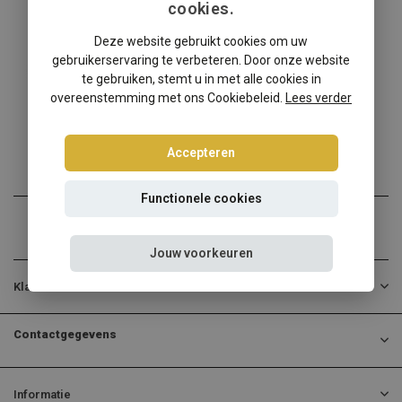
cookies.
Citroën
Deze website gebruikt cookies om uw
Citroen DS3 CC windscherm
gebruikerservaring te verbeteren. Door onze website
✔️ Gratis verzending ...
te gebruiken, stemt u in met alle cookies in
overeenstemming met ons Cookiebeleid.
Lees verder
€139,00
Incl. btw
Accepteren
Functionele cookies
Jouw voorkeuren
Klantenservice
Contactgegevens
Informatie