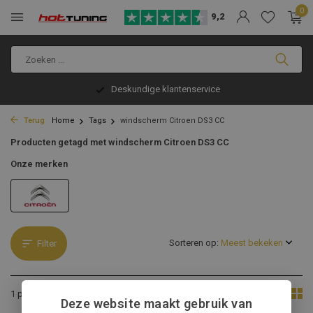
0
9,2
Deskundige klantenservice
Terug
Home
Tags
windscherm Citroen DS3 CC
Producten getagd met windscherm Citroen DS3 CC
Onze merken
Sorteren op:
Filter
Toon:
1 product
Deze website maakt gebruik van