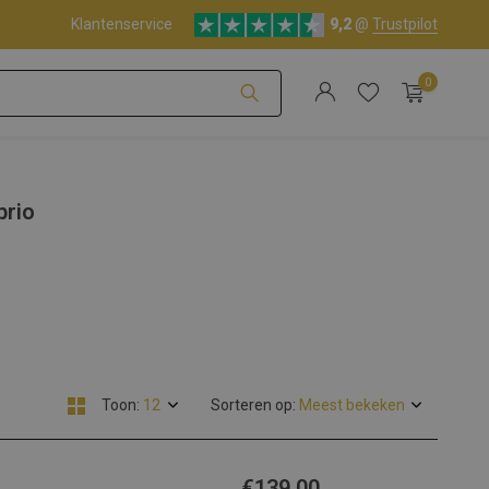
Klantenservice
9,2
@
Trustpilot
0
Account aanmaken
brio
Account aanmaken
Toon:
Sorteren op:
€139,00