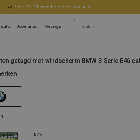
e
Voor 13:00 besteld, morgen verzonden!
fsets
Downpipes
Overige
ten getagd met windscherm BMW 3-Serie E46 ca
erken
en
BMW