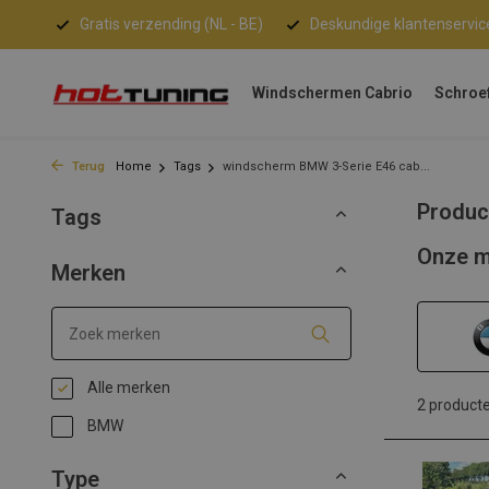
Gratis verzending (NL - BE)
Deskundige klantenservic
Windschermen Cabrio
Schroe
Terug
Home
Tags
windscherm BMW 3-Serie E46 cab...
Produc
Tags
Onze m
Merken
Alle merken
2 product
BMW
Type