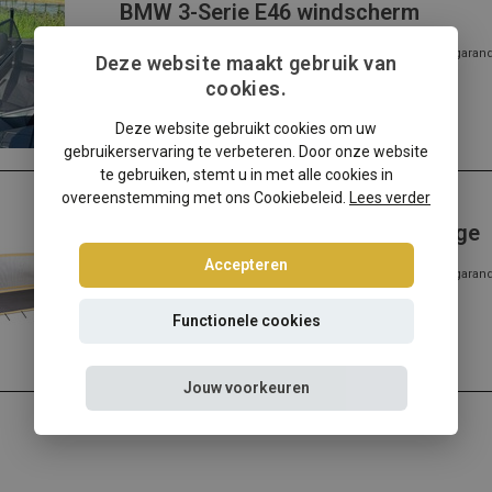
BMW 3-Serie E46 windscherm
✔️ Gratis verzending ✔️ Morgen verzonden ✔️ Pasvorm gegarandee
Deze website maakt gebruik van
meer...
cookies.
Lees meer
Deze website gebruikt cookies om uw
gebruikerservaring te verbeteren. Door onze website
te gebruiken, stemt u in met alle cookies in
overeenstemming met ons Cookiebeleid.
Lees verder
BMW
BMW 3-Serie E46 windscherm beige
Accepteren
✔️ Gratis verzending ✔️ Morgen verzonden ✔️ Pasvorm gegarandee
meer...
Lees meer
Functionele cookies
Jouw voorkeuren